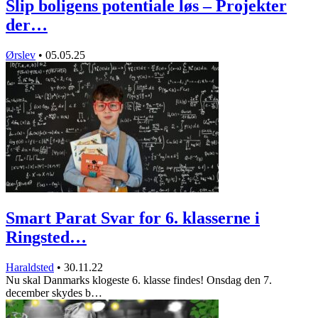
Slip boligens potentiale løs – Projekter
der…
Ørslev
•
05.05.25
Smart Parat Svar for 6. klasserne i
Ringsted…
Haraldsted
•
30.11.22
Nu skal Danmarks klogeste 6. klasse findes! Onsdag den 7.
december skydes b…