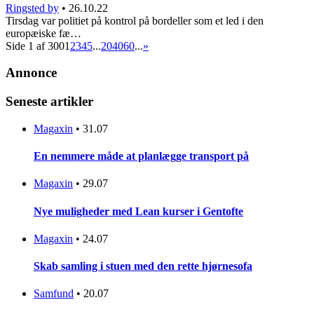
Ringsted by
•
26.10.22
Tirsdag var politiet på kontrol på bordeller som et led i den
europæiske fæ…
Side 1 af 300
1
2
3
4
5
...
20
40
60
...
»
Annonce
Seneste artikler
Magaxin
•
31.07
En nemmere måde at planlægge transport på
Magaxin
•
29.07
Nye muligheder med Lean kurser i Gentofte
Magaxin
•
24.07
Skab samling i stuen med den rette hjørnesofa
Samfund
•
20.07