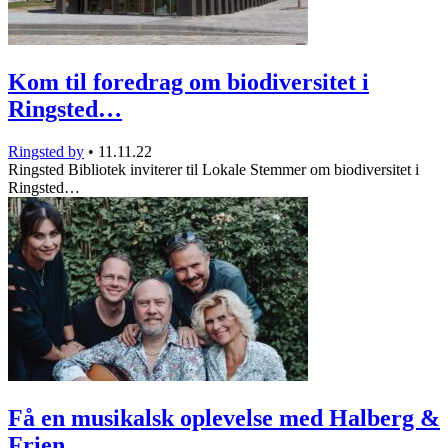
Kom til foredrag om biodiversitet i
Ringsted…
Ringsted by
•
11.11.22
Ringsted Bibliotek inviterer til Lokale Stemmer om biodiversitet i
Ringsted…
Få en musikalsk oplevelse med Halberg &
Frien…