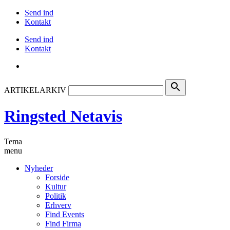
Send ind
Kontakt
Send ind
Kontakt
search
ARTIKELARKIV
Ringsted Netavis
Tema
menu
Nyheder
Forside
Kultur
Politik
Erhverv
Find Events
Find Firma