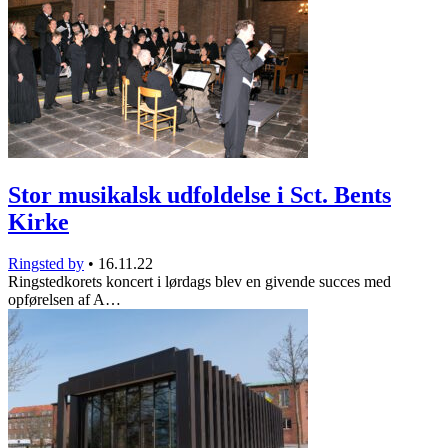
Stor musikalsk udfoldelse i Sct. Bents
Kirke
Ringsted by
•
16.11.22
Ringstedkorets koncert i lørdags blev en givende succes med
opførelsen af A…