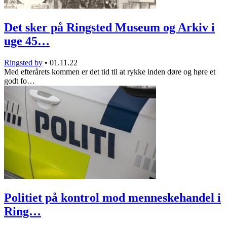
Det sker på Ringsted Museum og Arkiv i
uge 45…
Ringsted by
•
01.11.22
Med efterårets kommen er det tid til at rykke inden døre og høre et
godt fo…
Politiet på kontrol mod menneskehandel i
Ring…