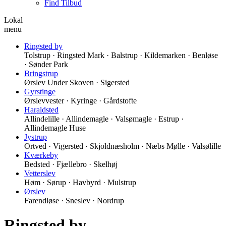
Find Tilbud
Lokal
menu
Ringsted by
Tolstrup · Ringsted Mark · Balstrup · Kildemarken · Benløse
· Sønder Park
Bringstrup
Ørslev Under Skoven · Sigersted
Gyrstinge
Ørslevvester · Kyringe · Gårdstofte
Haraldsted
Allindelille · Allindemagle · Valsømagle · Estrup ·
Allindemagle Huse
Jystrup
Ortved · Vigersted · Skjoldnæsholm · Næbs Mølle · Valsølille
Kværkeby
Bedsted · Fjællebro · Skelhøj
Vetterslev
Høm · Sørup · Havbyrd · Mulstrup
Ørslev
Farendløse · Sneslev · Nordrup
Ringsted by