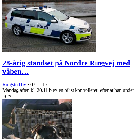
28-årig standset på Nordre Ringvej med
våben…
Ringsted by
•
07.11.17
Mandag aften kl. 20.11 blev en bilist kontrolleret, efter at han under
kørs…