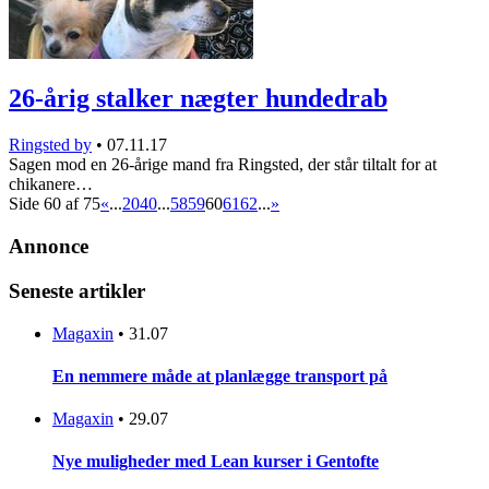
26-årig stalker nægter hundedrab
Ringsted by
•
07.11.17
Sagen mod en 26-årige mand fra Ringsted, der står tiltalt for at
chikanere…
Side 60 af 75
«
...
20
40
...
58
59
60
61
62
...
»
Annonce
Seneste artikler
Magaxin
•
31.07
En nemmere måde at planlægge transport på
Magaxin
•
29.07
Nye muligheder med Lean kurser i Gentofte