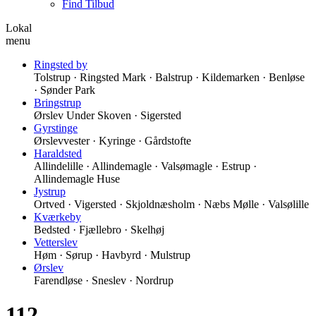
Find Tilbud
Lokal
menu
Ringsted by
Tolstrup · Ringsted Mark · Balstrup · Kildemarken · Benløse
· Sønder Park
Bringstrup
Ørslev Under Skoven · Sigersted
Gyrstinge
Ørslevvester · Kyringe · Gårdstofte
Haraldsted
Allindelille · Allindemagle · Valsømagle · Estrup ·
Allindemagle Huse
Jystrup
Ortved · Vigersted · Skjoldnæsholm · Næbs Mølle · Valsølille
Kværkeby
Bedsted · Fjællebro · Skelhøj
Vetterslev
Høm · Sørup · Havbyrd · Mulstrup
Ørslev
Farendløse · Sneslev · Nordrup
112