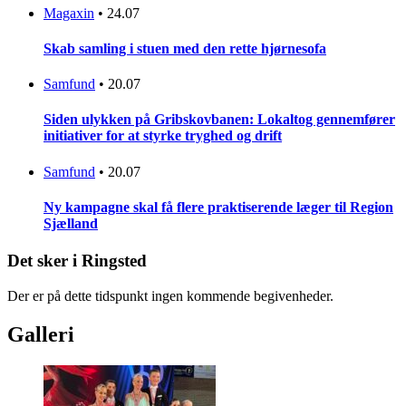
Magaxin
•
24.07
Skab samling i stuen med den rette hjørnesofa
Samfund
•
20.07
Siden ulykken på Gribskovbanen: Lokaltog gennemfører
initiativer for at styrke tryghed og drift
Samfund
•
20.07
Ny kampagne skal få flere praktiserende læger til Region
Sjælland
Det sker i Ringsted
Der er på dette tidspunkt ingen kommende begivenheder.
Galleri