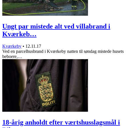
Ungt par mistede alt ved villabrand i
Kværkeb…
Kværkeby
•
12.11.17
Ved en parcelhusbrand i Kværkeby natten til søndag mistede husets
beboere,…
18-årig anholdt efter værtshusslagsmål i