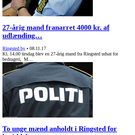
27-årig mand franarret 4000 kr. af
udlænding…
Ringsted by
•
08.11.17
Kl. 14.00 tirsdag blev en 27-årig mand fra Ringsted udsat for
bedrageri, M…
To unge mænd anholdt i Ringsted for