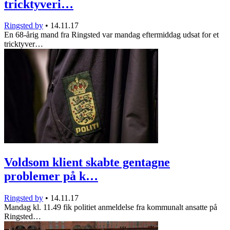
tricktyveri…
Ringsted by
•
14.11.17
En 68-årig mand fra Ringsted var mandag eftermiddag udsat for et
tricktyver…
Voldsom klient skabte gentagne
problemer på k…
Ringsted by
•
14.11.17
Mandag kl. 11.49 fik politiet anmeldelse fra kommunalt ansatte på
Ringsted…