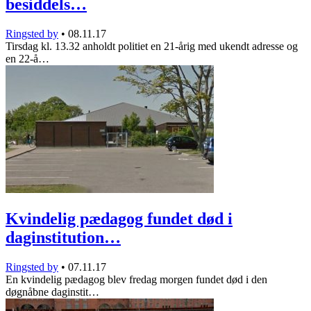
besiddels…
Ringsted by
•
08.11.17
Tirsdag kl. 13.32 anholdt politiet en 21-årig med ukendt adresse og
en 22-å…
Kvindelig pædagog fundet død i
daginstitution…
Ringsted by
•
07.11.17
En kvindelig pædagog blev fredag morgen fundet død i den
døgnåbne daginstit…