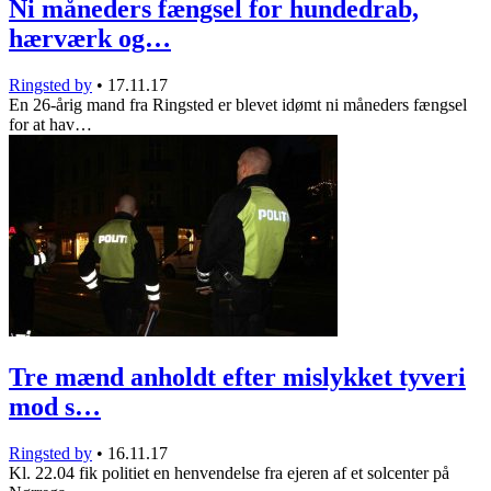
Ni måneders fængsel for hundedrab,
hærværk og…
Ringsted by
•
17.11.17
En 26-årig mand fra Ringsted er blevet idømt ni måneders fængsel
for at hav…
Tre mænd anholdt efter mislykket tyveri
mod s…
Ringsted by
•
16.11.17
Kl. 22.04 fik politiet en henvendelse fra ejeren af et solcenter på