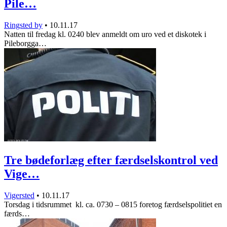
Pile…
Ringsted by
•
10.11.17
Natten til fredag kl. 0240 blev anmeldt om uro ved et diskotek i
Pileborgga…
Tre bødeforlæg efter færdselskontrol ved
Vige…
Vigersted
•
10.11.17
Torsdag i tidsrummet kl. ca. 0730 – 0815 foretog færdselspolitiet en
færds…