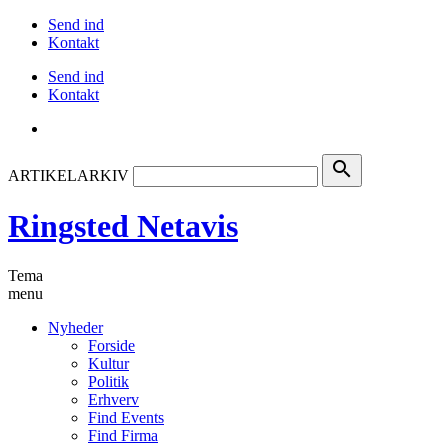
Send ind
Kontakt
Send ind
Kontakt
search
ARTIKELARKIV
Ringsted Netavis
Tema
menu
Nyheder
Forside
Kultur
Politik
Erhverv
Find Events
Find Firma