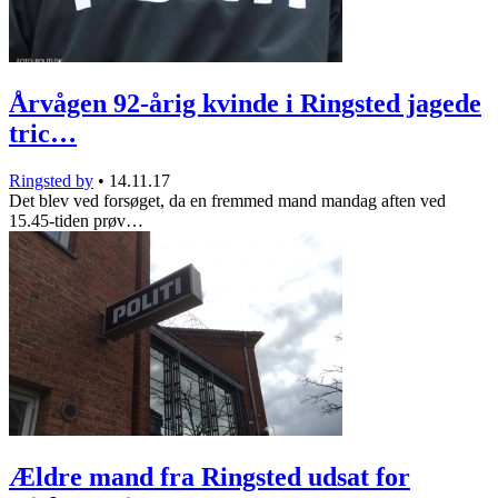
Årvågen 92-årig kvinde i Ringsted jagede
tric…
Ringsted by
•
14.11.17
Det blev ved forsøget, da en fremmed mand mandag aften ved
15.45-tiden prøv…
Ældre mand fra Ringsted udsat for