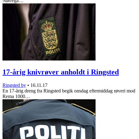
Nørrega…
17-årig knivrøver anholdt i Ringsted
Ringsted by
•
16.11.17
En 17-årig dreng fra Ringsted begik onsdag eftermiddag røveri mod
Rema 1000…