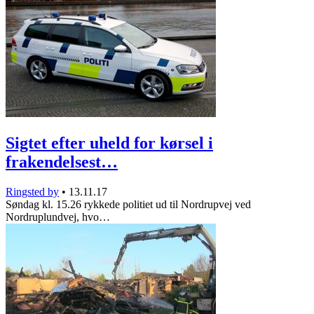
Sigtet efter uheld for kørsel i
frakendelsest…
Ringsted by
•
13.11.17
Søndag kl. 15.26 rykkede politiet ud til Nordrupvej ved
Nordruplundvej, hvo…