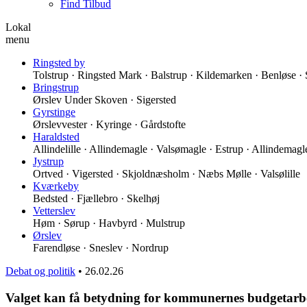
Find Tilbud
Lokal
menu
Ringsted by
Tolstrup · Ringsted Mark · Balstrup · Kildemarken · Benløse ·
Bringstrup
Ørslev Under Skoven · Sigersted
Gyrstinge
Ørslevvester · Kyringe · Gårdstofte
Haraldsted
Allindelille · Allindemagle · Valsømagle · Estrup · Allindemag
Jystrup
Ortved · Vigersted · Skjoldnæsholm · Næbs Mølle · Valsølille
Kværkeby
Bedsted · Fjællebro · Skelhøj
Vetterslev
Høm · Sørup · Havbyrd · Mulstrup
Ørslev
Farendløse · Sneslev · Nordrup
Debat og politik
•
26.02.26
Valget kan få betydning for kommunernes budgetarb