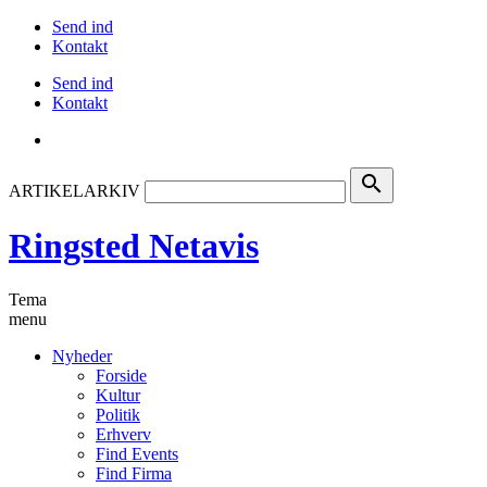
Send ind
Kontakt
Send ind
Kontakt
search
ARTIKELARKIV
Ringsted Netavis
Tema
menu
Nyheder
Forside
Kultur
Politik
Erhverv
Find Events
Find Firma