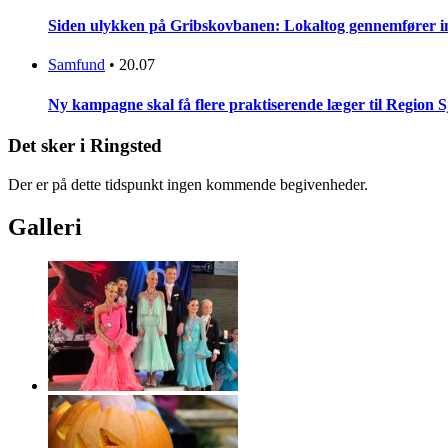
Siden ulykken på Gribskovbanen: Lokaltog gennemfører initi
Samfund
•
20.07
Ny kampagne skal få flere praktiserende læger til Region 
Det sker i Ringsted
Der er på dette tidspunkt ingen kommende begivenheder.
Galleri