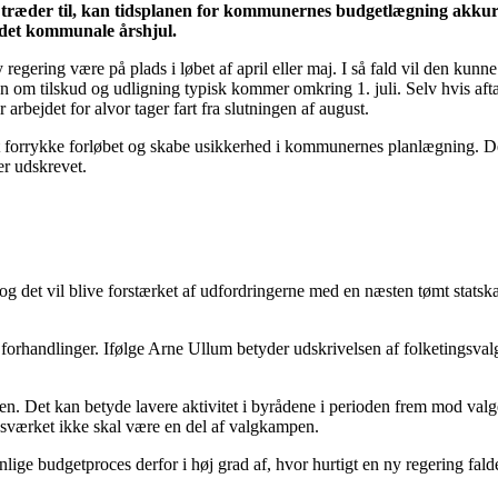
ng træder til, kan tidsplanen for kommunernes budgetlægning akkur
 det kommunale årshjul.
ny regering være på plads i løbet af april eller maj. I så fald vil den
n om tilskud og udligning typisk kommer omkring 1. juli. Selv hvis afta
rbejdet for alvor tager fart fra slutningen af august.
 forrykke forløbet og skabe usikkerhed i kommunernes planlægning. Det
er udskrevet.
 og det vil blive forstærket af udfordringerne med en næsten tømt stat
forhandlinger. Ifølge Arne Ullum betyder udskrivelsen af folketingsva
en. Det kan betyde lavere aktivitet i byrådene i perioden frem mod val
edsværket ikke skal være en del af valgkampen.
e budgetproces derfor i høj grad af, hvor hurtigt en ny regering falder