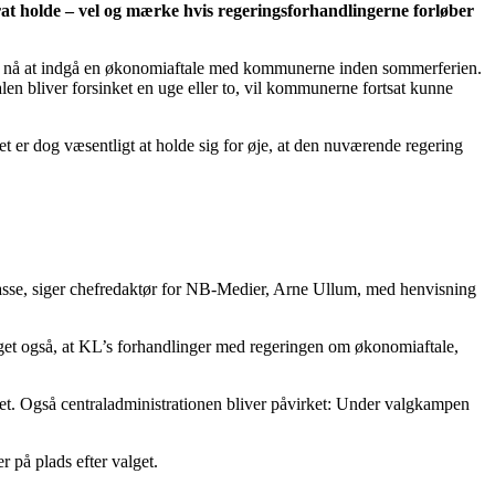
at holde – vel og mærke hvis regeringsforhandlingerne forløber
 kunne nå at indgå en økonomiaftale med kommunerne inden sommerferien.
len bliver forsinket en uge eller to, vil kommunerne fortsat kunne
 er dog væsentligt at holde sig for øje, at den nuværende regering
skasse, siger chefredaktør for NB-Medier, Arne Ullum, med henvisning
lget også, at KL’s forhandlinger med regeringen om økonomiaftale,
get. Også centraladministrationen bliver påvirket: Under valgkampen
 på plads efter valget.