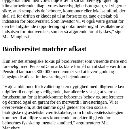
byggebranchen med vores høje krav til social bæredygtighed og
klimaforbedrende tiltag i vores bæredygtighedsprogram, vil vi gerne
sikre, at eksempelvis de beboere, kommuner eller lokalsamfund, der
skal stå for driften er klædt på til at fortsætte og tage ejerskab på
indsatsen for biodiversitet. Som investor vil vi også være garant for
den helt afgørende rapportering og dokumentering af resultaterne af
indsatsen for biodiversitet, som er så afgørende for at lykkes,” siger
Mia Manghezi.
Biodiversitet matcher afkast
Hun ser det strategiske fokus på biodiversitet som værende mere end
foreneligt med PensionDanmarks klare formål om at skabe værdi for
PensionDanmarks 800.000 medlemmer ved at levere gode og
langsigtede afkast fra investeringer i ejendomme.
”Høje ambitioner for kvalitet og bæredygtighed med tilhørende lave
udgifter til energi og vedligehold, har allerede vist sig at være en
forudsætning for at imødekomme beboernes behov og præferencer
og dermed også en garant for en merværdi i investeringen. Vi er
overbeviste om, at det samme også gælder for den sociale,
biologiske og æstetiske værdiskabelse, som biodiversitetsstrategien
kommer til at tilføre vores kommende projekter til glæde for
beboernes fysiske og mentale sundhed,” argumenterer Mia
Manghezi.