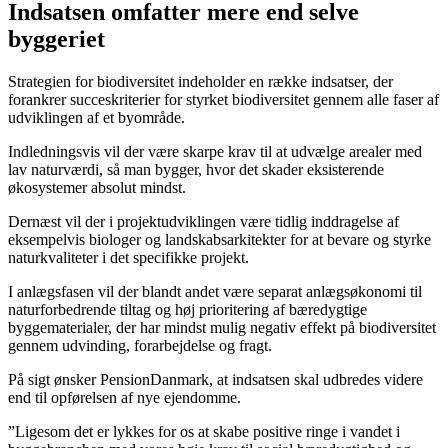
Indsatsen omfatter mere end selve
byggeriet
Strategien for biodiversitet indeholder en række indsatser, der
forankrer succeskriterier for styrket biodiversitet gennem alle faser af
udviklingen af et byområde.
Indledningsvis vil der være skarpe krav til at udvælge arealer med
lav naturværdi, så man bygger, hvor det skader eksisterende
økosystemer absolut mindst.
Dernæst vil der i projektudviklingen være tidlig inddragelse af
eksempelvis biologer og landskabsarkitekter for at bevare og styrke
naturkvaliteter i det specifikke projekt.
I anlægsfasen vil der blandt andet være separat anlægsøkonomi til
naturforbedrende tiltag og høj prioritering af bæredygtige
byggematerialer, der har mindst mulig negativ effekt på biodiversitet
gennem udvinding, forarbejdelse og fragt.
På sigt ønsker PensionDanmark, at indsatsen skal udbredes videre
end til opførelsen af nye ejendomme.
”Ligesom det er lykkes for os at skabe positive ringe i vandet i