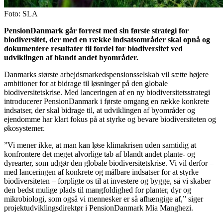
Foto: SLA
PensionDanmark går forrest med sin første strategi for
biodiversitet, der med en række indsatsområder skal opnå og
dokumentere resultater til fordel for biodiversitet ved
udviklingen af blandt andet byområder.
Danmarks største arbejdsmarkedspensionsselskab vil sætte højere
ambitioner for at bidrage til løsninger på den globale
biodiversitetskrise. Med lanceringen af en ny biodiversitetsstrategi
introducerer PensionDanmark i første omgang en række konkrete
indsatser, der skal bidrage til, at udviklingen af byområder og
ejendomme har klart fokus på at styrke og bevare biodiversiteten og
økosystemer.
”Vi mener ikke, at man kan løse klimakrisen uden samtidig at
konfrontere det meget alvorlige tab af blandt andet plante- og
dyrearter, som udgør den globale biodiversitetskrise. Vi vil derfor –
med lanceringen af konkrete og målbare indsatser for at styrke
biodiversiteten – forpligte os til at investere og bygge, så vi skaber
den bedst mulige plads til mangfoldighed for planter, dyr og
mikrobiologi, som også vi mennesker er så afhængige af,” siger
projektudviklingsdirektør i PensionDanmark Mia Manghezi.