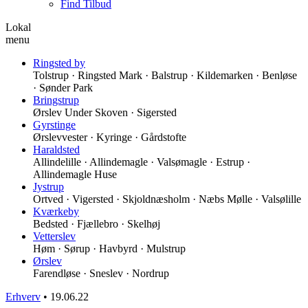
Find Tilbud
Lokal
menu
Ringsted by
Tolstrup · Ringsted Mark · Balstrup · Kildemarken · Benløse
· Sønder Park
Bringstrup
Ørslev Under Skoven · Sigersted
Gyrstinge
Ørslevvester · Kyringe · Gårdstofte
Haraldsted
Allindelille · Allindemagle · Valsømagle · Estrup ·
Allindemagle Huse
Jystrup
Ortved · Vigersted · Skjoldnæsholm · Næbs Mølle · Valsølille
Kværkeby
Bedsted · Fjællebro · Skelhøj
Vetterslev
Høm · Sørup · Havbyrd · Mulstrup
Ørslev
Farendløse · Sneslev · Nordrup
Erhverv
•
19.06.22