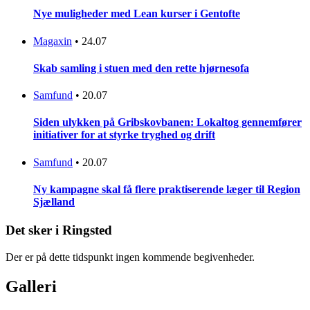
Nye muligheder med Lean kurser i Gentofte
Magaxin
•
24.07
Skab samling i stuen med den rette hjørnesofa
Samfund
•
20.07
Siden ulykken på Gribskovbanen: Lokaltog gennemfører
initiativer for at styrke tryghed og drift
Samfund
•
20.07
Ny kampagne skal få flere praktiserende læger til Region
Sjælland
Det sker i Ringsted
Der er på dette tidspunkt ingen kommende begivenheder.
Galleri