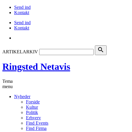
Send ind
Kontakt
Send ind
Kontakt
search
ARTIKELARKIV
Ringsted Netavis
Tema
menu
Nyheder
Forside
Kultur
Politik
Erhverv
Find Events
Find Firma