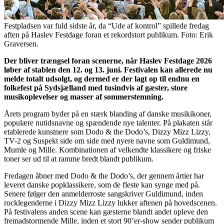
Festpladsen var fuld sidste år, da “Ude af kontrol” spillede fredag
aften på Haslev Festdage foran et rekordstort publikum. Foto: Erik
Graversen.
Der bliver trængsel foran scenerne, når Haslev Festdage 2026
løber af stablen den 12. og 13. juni. Festivalen kan allerede nu
melde totalt udsolgt, og dermed er der lagt op til endnu en
folkefest på Sydsjælland med tusindvis af gæster, store
musikoplevelser og masser af sommerstemning.
Årets program byder på en stærk blanding af danske musikikoner,
populære nutidsnavne og spændende nye talenter. På plakaten står
etablerede kunstnere som Dodo & the Dodo’s, Dizzy Mizz Lizzy,
TV-2 og Suspekt side om side med nyere navne som Guldimund,
Mumle og Mille. Kombinationen af velkendte klassikere og friske
toner ser ud til at ramme bredt blandt publikum.
Fredagen åbner med Dodo & the Dodo’s, der gennem årtier har
leveret danske popklassikere, som de fleste kan synge med på.
Senere følger den anmelderroste sangskriver Guldimund, inden
rocklegenderne i Dizzy Mizz Lizzy lukker aftenen på hovedscenen.
På festivalens anden scene kan gæsterne blandt andet opleve den
fremadstormende Mille, inden et stort 90’er-show sender publikum