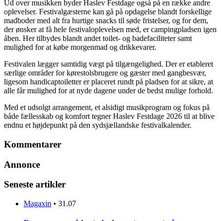
Ud over musikken byder Haslev Festdage også på en række andre
oplevelser. Festivalgæsterne kan gå på opdagelse blandt forskellige
madboder med alt fra hurtige snacks til søde fristelser, og for dem,
der ønsker at få hele festivaloplevelsen med, er campingpladsen igen
åben. Her tilbydes blandt andet toilet- og badefaciliteter samt
mulighed for at købe morgenmad og drikkevarer.
Festivalen lægger samtidig vægt på tilgængelighed. Der er etableret
særlige områder for kørestolsbrugere og gæster med gangbesvær,
ligesom handicaptoiletter er placeret rundt på pladsen for at sikre, at
alle får mulighed for at nyde dagene under de bedst mulige forhold.
Med et udsolgt arrangement, et alsidigt musikprogram og fokus på
både fællesskab og komfort tegner Haslev Festdage 2026 til at blive
endnu et højdepunkt på den sydsjællandske festivalkalender.
Kommentarer
Annonce
Seneste artikler
Magaxin
•
31.07