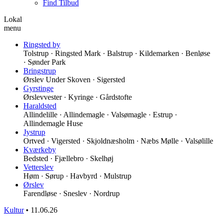
Find Tilbud
Lokal
menu
Ringsted by
Tolstrup · Ringsted Mark · Balstrup · Kildemarken · Benløse
· Sønder Park
Bringstrup
Ørslev Under Skoven · Sigersted
Gyrstinge
Ørslevvester · Kyringe · Gårdstofte
Haraldsted
Allindelille · Allindemagle · Valsømagle · Estrup ·
Allindemagle Huse
Jystrup
Ortved · Vigersted · Skjoldnæsholm · Næbs Mølle · Valsølille
Kværkeby
Bedsted · Fjællebro · Skelhøj
Vetterslev
Høm · Sørup · Havbyrd · Mulstrup
Ørslev
Farendløse · Sneslev · Nordrup
Kultur
•
11.06.26