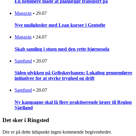
En nemmere måde at planlægge transport på
Magaxin
•
29.07
Nye muligheder med Lean kurser i Gentofte
Magaxin
•
24.07
Skab samling i stuen med den rette hjørnesofa
Samfund
•
20.07
Siden ulykken på Gribskovbanen: Lokaltog gennemfører
initiativer for at styrke tryghed og drift
Samfund
•
20.07
Ny kampagne skal få flere praktiserende læger til Region
Sjælland
Det sker i Ringsted
Der er på dette tidspunkt ingen kommende begivenheder.