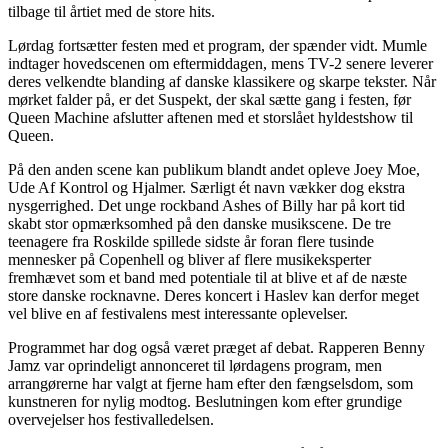
tilbage til årtiet med de store hits.
Lørdag fortsætter festen med et program, der spænder vidt. Mumle
indtager hovedscenen om eftermiddagen, mens TV-2 senere leverer
deres velkendte blanding af danske klassikere og skarpe tekster. Når
mørket falder på, er det Suspekt, der skal sætte gang i festen, før
Queen Machine afslutter aftenen med et storslået hyldestshow til
Queen.
På den anden scene kan publikum blandt andet opleve Joey Moe,
Ude Af Kontrol og Hjalmer. Særligt ét navn vækker dog ekstra
nysgerrighed. Det unge rockband Ashes of Billy har på kort tid
skabt stor opmærksomhed på den danske musikscene. De tre
teenagere fra Roskilde spillede sidste år foran flere tusinde
mennesker på Copenhell og bliver af flere musikeksperter
fremhævet som et band med potentiale til at blive et af de næste
store danske rocknavne. Deres koncert i Haslev kan derfor meget
vel blive en af festivalens mest interessante oplevelser.
Programmet har dog også været præget af debat. Rapperen Benny
Jamz var oprindeligt annonceret til lørdagens program, men
arrangørerne har valgt at fjerne ham efter den fængselsdom, som
kunstneren for nylig modtog. Beslutningen kom efter grundige
overvejelser hos festivalledelsen.