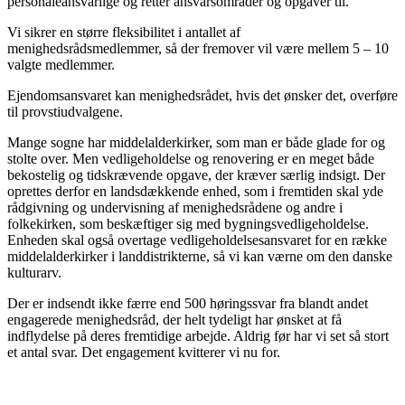
personaleansvarlige og retter ansvarsområder og opgaver til.
Vi sikrer en større fleksibilitet i antallet af
menighedsrådsmedlemmer, så der fremover vil være mellem 5 – 10
valgte medlemmer.
Ejendomsansvaret kan menighedsrådet, hvis det ønsker det, overføre
til provstiudvalgene.
Mange sogne har middelalderkirker, som man er både glade for og
stolte over. Men vedligeholdelse og renovering er en meget både
bekostelig og tidskrævende opgave, der kræver særlig indsigt. Der
oprettes derfor en landsdækkende enhed, som i fremtiden skal yde
rådgivning og undervisning af menighedsrådene og andre i
folkekirken, som beskæftiger sig med bygningsvedligeholdelse.
Enheden skal også overtage vedligeholdelsesansvaret for en række
middelalderkirker i landdistrikterne, så vi kan værne om den danske
kulturarv.
Der er indsendt ikke færre end 500 høringssvar fra blandt andet
engagerede menighedsråd, der helt tydeligt har ønsket at få
indflydelse på deres fremtidige arbejde. Aldrig før har vi set så stort
et antal svar. Det engagement kvitterer vi nu for.