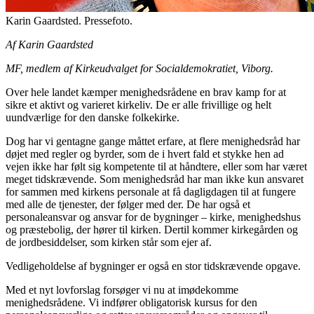
Karin Gaardsted. Pressefoto.
Af Karin Gaardsted
MF, medlem af Kirkeudvalget for Socialdemokratiet, Viborg.
Over hele landet kæmper menighedsrådene en brav kamp for at
sikre et aktivt og varieret kirkeliv. De er alle frivillige og helt
uundværlige for den danske folkekirke.
Dog har vi gentagne gange måttet erfare, at flere menighedsråd har
døjet med regler og byrder, som de i hvert fald et stykke hen ad
vejen ikke har følt sig kompetente til at håndtere, eller som har været
meget tidskrævende. Som menighedsråd har man ikke kun ansvaret
for sammen med kirkens personale at få dagligdagen til at fungere
med alle de tjenester, der følger med der. De har også et
personaleansvar og ansvar for de bygninger – kirke, menighedshus
og præstebolig, der hører til kirken. Dertil kommer kirkegården og
de jordbesiddelser, som kirken står som ejer af.
Vedligeholdelse af bygninger er også en stor tidskrævende opgave.
Med et nyt lovforslag forsøger vi nu at imødekomme
menighedsrådene. Vi indfører obligatorisk kursus for den