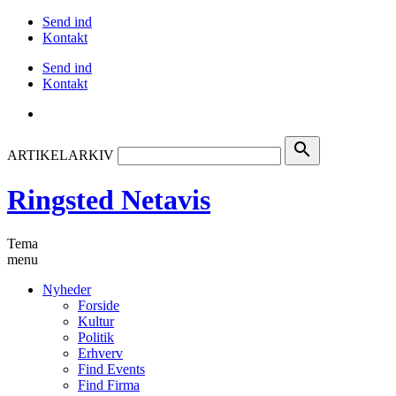
Send ind
Kontakt
Send ind
Kontakt
search
ARTIKELARKIV
Ringsted Netavis
Tema
menu
Nyheder
Forside
Kultur
Politik
Erhverv
Find Events
Find Firma