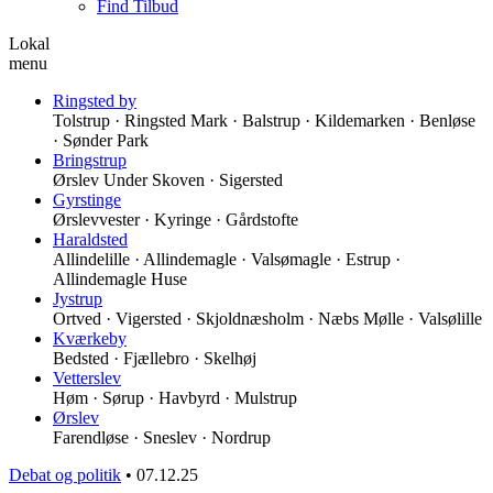
Find Tilbud
Lokal
menu
Ringsted by
Tolstrup · Ringsted Mark · Balstrup · Kildemarken · Benløse
· Sønder Park
Bringstrup
Ørslev Under Skoven · Sigersted
Gyrstinge
Ørslevvester · Kyringe · Gårdstofte
Haraldsted
Allindelille · Allindemagle · Valsømagle · Estrup ·
Allindemagle Huse
Jystrup
Ortved · Vigersted · Skjoldnæsholm · Næbs Mølle · Valsølille
Kværkeby
Bedsted · Fjællebro · Skelhøj
Vetterslev
Høm · Sørup · Havbyrd · Mulstrup
Ørslev
Farendløse · Sneslev · Nordrup
Debat og politik
•
07.12.25