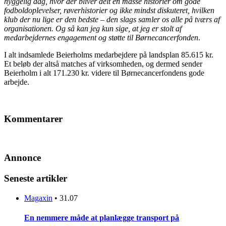
hyggelig dag, hvor der bliver delt en masse historier om gode
fodboldoplevelser, røverhistorier og ikke mindst diskuteret, hvilken
klub der nu lige er den bedste – den slags samler os alle på tværs af
organisationen. Og så kan jeg kun sige, at jeg er stolt af
medarbejdernes engagement og støtte til Børnecancerfonden
.
I alt indsamlede Beierholms medarbejdere på landsplan 85.615 kr.
Et beløb der altså matches af virksomheden, og dermed sender
Beierholm i alt 171.230 kr. videre til Børnecancerfondens gode
arbejde.
Kommentarer
Annonce
Seneste artikler
Magaxin
•
31.07
En nemmere måde at planlægge transport på