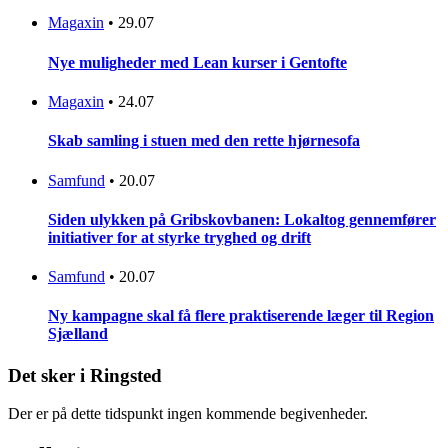
Magaxin
•
29.07
Nye muligheder med Lean kurser i Gentofte
Magaxin
•
24.07
Skab samling i stuen med den rette hjørnesofa
Samfund
•
20.07
Siden ulykken på Gribskovbanen: Lokaltog gennemfører
initiativer for at styrke tryghed og drift
Samfund
•
20.07
Ny kampagne skal få flere praktiserende læger til Region
Sjælland
Det sker i Ringsted
Der er på dette tidspunkt ingen kommende begivenheder.