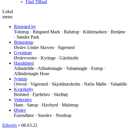
Find Tilbud
Lokal
menu
Ringsted by
Tolstrup · Ringsted Mark · Balstrup · Kildemarken · Benløse
· Sønder Park
Bringstrup
Ørslev Under Skoven · Sigersted
Gyrstinge
Ørslevvester · Kyringe · Gårdstofte
Haraldsted
Allindelille · Allindemagle · Valsømagle · Estrup ·
Allindemagle Huse
Jystrup
Ortved · Vigersted · Skjoldnæsholm · Næbs Mølle · Valsølille
Kværkeby
Bedsted · Fjællebro · Skelhøj
Vetterslev
Høm · Sørup · Havbyrd · Mulstrup
Ørslev
Farendløse · Sneslev · Nordrup
Erhverv
•
08.03.22