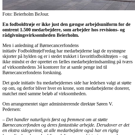
Foto: Beierholm BeJour.
En fodboldtrøje er ikke just den gængse arbejdsuniform for de
omtrent 1.500 medarbejdere, som arbejder hos revisions- og
rådgivningsvirksomheden Beierholm.
Men i anledning af Børnecancerfondens
initiativ FodboldtrøjeFredag har medarbejderne lagt de nystrøgne
skjorter på hylden og er i stedet trukket i favoritfodboldtrøjen – og
ikke mindst er der oprettet en fælles medarbejderindsamling på tværs
af virksomhedens 34 kontorer for at samle penge ind til
Børnecancerfondens forskning.
Det gode initiativ fra medarbejdernes side har ledelsen valgt at støtte
op om, og derfor bliver hver en krone, som medarbejderne donerer,
matchet med samme beløb af virksomheden.
Om arrangementet siger administrerende direktør Søren V.
Pedersen:
–
Det handler naturligvis først og fremmest om at støtte
Børnecancerfonden og deres fantastiske arbejde. Derudover er det
en ekstra sidegevinst, at alle medarbejdere også har en rigtig