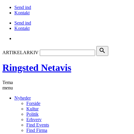
Send ind
Kontakt
Send ind
Kontakt
search
ARTIKELARKIV
Ringsted Netavis
Tema
menu
Nyheder
Forside
Kultur
Politik
Erhverv
Find Events
Find Firma