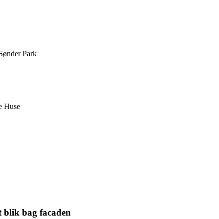
 Sønder Park
le Huse
t blik bag facaden