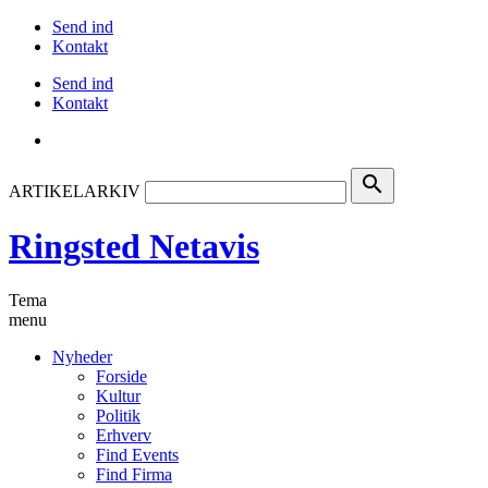
Send ind
Kontakt
Send ind
Kontakt
search
ARTIKELARKIV
Ringsted Netavis
Tema
menu
Nyheder
Forside
Kultur
Politik
Erhverv
Find Events
Find Firma