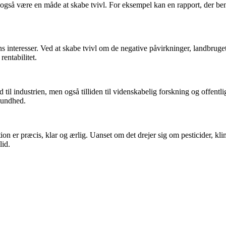
an også være en måde at skabe tvivl. For eksempel kan en rapport, der ben
ns interesser. Ved at skabe tvivl om de negative påvirkninger, landbrug
rentabilitet.
il industrien, men også tilliden til videnskabelig forskning og offentlige 
 sundhed.
n er præcis, klar og ærlig. Uanset om det drejer sig om pesticider, klima
lid.