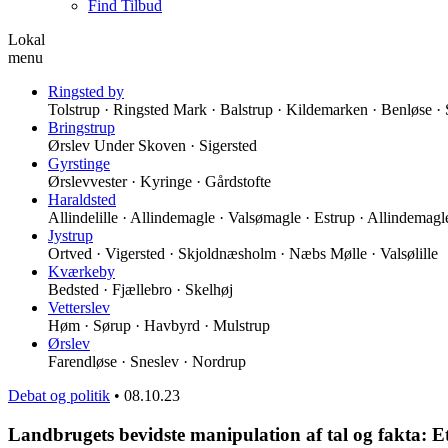
Find Tilbud
Lokal
menu
Ringsted by
Tolstrup · Ringsted Mark · Balstrup · Kildemarken · Benløse ·
Bringstrup
Ørslev Under Skoven · Sigersted
Gyrstinge
Ørslevvester · Kyringe · Gårdstofte
Haraldsted
Allindelille · Allindemagle · Valsømagle · Estrup · Allindemag
Jystrup
Ortved · Vigersted · Skjoldnæsholm · Næbs Mølle · Valsølille
Kværkeby
Bedsted · Fjællebro · Skelhøj
Vetterslev
Høm · Sørup · Havbyrd · Mulstrup
Ørslev
Farendløse · Sneslev · Nordrup
Debat og politik
•
08.10.23
Landbrugets bevidste manipulation af tal og fakta: E