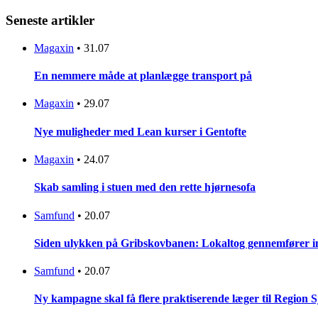
Seneste artikler
Magaxin
•
31.07
En nemmere måde at planlægge transport på
Magaxin
•
29.07
Nye muligheder med Lean kurser i Gentofte
Magaxin
•
24.07
Skab samling i stuen med den rette hjørnesofa
Samfund
•
20.07
Siden ulykken på Gribskovbanen: Lokaltog gennemfører initi
Samfund
•
20.07
Ny kampagne skal få flere praktiserende læger til Region 