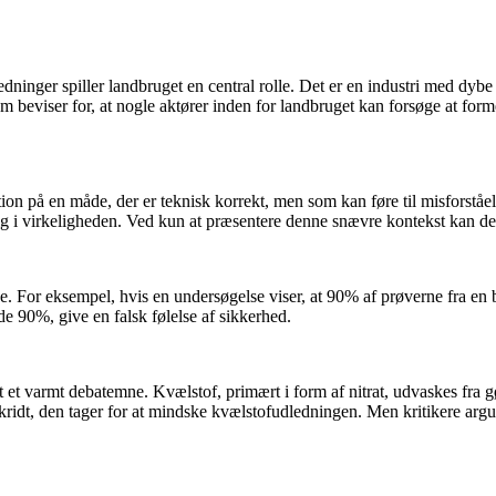
dninger spiller landbruget en central rolle. Det er en industri med dybe
 beviser for, at nogle aktører inden for landbruget kan forsøge at form
mation på en måde, der er teknisk korrekt, men som kan føre til misforstå
g i virkeligheden. Ved kun at præsentere denne snævre kontekst kan det 
. For eksempel, hvis en undersøgelse viser, at 90% af prøverne fra en 
de 90%, give en falsk følelse af sikkerhed.
 et varmt debatemne. Kvælstof, primært i form af nitrat, udvaskes fra 
skridt, den tager for at mindske kvælstofudledningen. Men kritikere argum