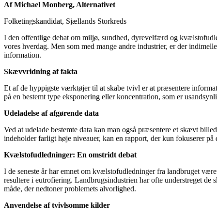
Af Michael Monberg, Alternativet
Folketingskandidat, Sjællands Storkreds
I den offentlige debat om miljø, sundhed, dyrevelfærd og kvælstofudle
vores hverdag. Men som med mange andre industrier, er der indimellem
information.
Skævvridning af fakta
Et af de hyppigste værktøjer til at skabe tvivl er at præsentere infor
på en bestemt type eksponering eller koncentration, som er usandsynli
Udeladelse af afgørende data
Ved at udelade bestemte data kan man også præsentere et skævt billede
indeholder farligt høje niveauer, kan en rapport, der kun fokuserer på 
Kvælstofudledninger: En omstridt debat
I de seneste år har emnet om kvælstofudledninger fra landbruget været
resultere i eutrofiering. Landbrugsindustrien har ofte understreget de 
måde, der nedtoner problemets alvorlighed.
Anvendelse af tvivlsomme kilder