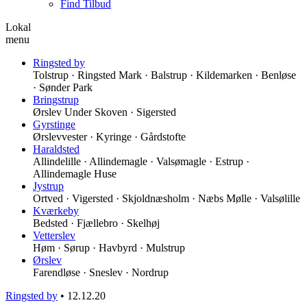
Find Tilbud
Lokal
menu
Ringsted by
Tolstrup · Ringsted Mark · Balstrup · Kildemarken · Benløse
· Sønder Park
Bringstrup
Ørslev Under Skoven · Sigersted
Gyrstinge
Ørslevvester · Kyringe · Gårdstofte
Haraldsted
Allindelille · Allindemagle · Valsømagle · Estrup ·
Allindemagle Huse
Jystrup
Ortved · Vigersted · Skjoldnæsholm · Næbs Mølle · Valsølille
Kværkeby
Bedsted · Fjællebro · Skelhøj
Vetterslev
Høm · Sørup · Havbyrd · Mulstrup
Ørslev
Farendløse · Sneslev · Nordrup
Ringsted by
•
12.12.20