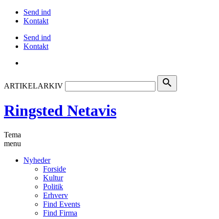
Send ind
Kontakt
Send ind
Kontakt
search
ARTIKELARKIV
Ringsted Netavis
Tema
menu
Nyheder
Forside
Kultur
Politik
Erhverv
Find Events
Find Firma