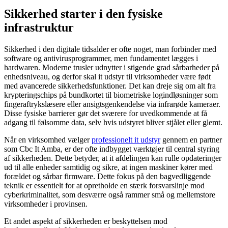
Sikkerhed starter i den fysiske
infrastruktur
Sikkerhed i den digitale tidsalder er ofte noget, man forbinder med
software og antivirusprogrammer, men fundamentet lægges i
hardwaren. Moderne trusler udnytter i stigende grad sårbarheder på
enhedsniveau, og derfor skal it udstyr til virksomheder være født
med avancerede sikkerhedsfunktioner. Det kan dreje sig om alt fra
krypteringschips på bundkortet til biometriske logindløsninger som
fingeraftrykslæsere eller ansigtsgenkendelse via infrarøde kameraer.
Disse fysiske barrierer gør det sværere for uvedkommende at få
adgang til følsomme data, selv hvis udstyret bliver stjålet eller glemt.
Når en virksomhed vælger
professionelt it udstyr
gennem en partner
som Cbc It Amba, er der ofte indbygget værktøjer til central styring
af sikkerheden. Dette betyder, at it afdelingen kan rulle opdateringer
ud til alle enheder samtidig og sikre, at ingen maskiner kører med
forældet og sårbar firmware. Dette fokus på den bagvedliggende
teknik er essentielt for at opretholde en stærk forsvarslinje mod
cyberkriminalitet, som desværre også rammer små og mellemstore
virksomheder i provinsen.
Et andet aspekt af sikkerheden er beskyttelsen mod