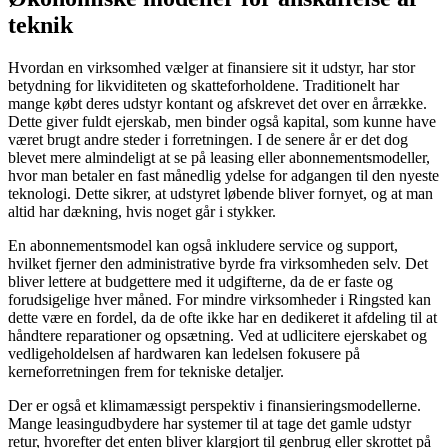
teknik
Hvordan en virksomhed vælger at finansiere sit it udstyr, har stor
betydning for likviditeten og skatteforholdene. Traditionelt har
mange købt deres udstyr kontant og afskrevet det over en årrække.
Dette giver fuldt ejerskab, men binder også kapital, som kunne have
været brugt andre steder i forretningen. I de senere år er det dog
blevet mere almindeligt at se på leasing eller abonnementsmodeller,
hvor man betaler en fast månedlig ydelse for adgangen til den nyeste
teknologi. Dette sikrer, at udstyret løbende bliver fornyet, og at man
altid har dækning, hvis noget går i stykker.
En abonnementsmodel kan også inkludere service og support,
hvilket fjerner den administrative byrde fra virksomheden selv. Det
bliver lettere at budgettere med it udgifterne, da de er faste og
forudsigelige hver måned. For mindre virksomheder i Ringsted kan
dette være en fordel, da de ofte ikke har en dedikeret it afdeling til at
håndtere reparationer og opsætning. Ved at udlicitere ejerskabet og
vedligeholdelsen af hardwaren kan ledelsen fokusere på
kerneforretningen frem for tekniske detaljer.
Der er også et klimamæssigt perspektiv i finansieringsmodellerne.
Mange leasingudbydere har systemer til at tage det gamle udstyr
retur, hvorefter det enten bliver klargjort til genbrug eller skrottet på