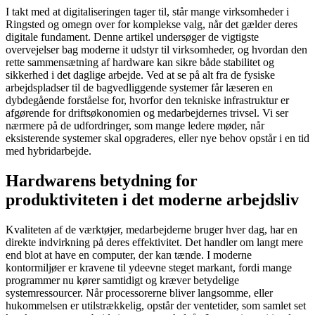
I takt med at digitaliseringen tager til, står mange virksomheder i
Ringsted og omegn over for komplekse valg, når det gælder deres
digitale fundament. Denne artikel undersøger de vigtigste
overvejelser bag moderne it udstyr til virksomheder, og hvordan den
rette sammensætning af hardware kan sikre både stabilitet og
sikkerhed i det daglige arbejde. Ved at se på alt fra de fysiske
arbejdspladser til de bagvedliggende systemer får læseren en
dybdegående forståelse for, hvorfor den tekniske infrastruktur er
afgørende for driftsøkonomien og medarbejdernes trivsel. Vi ser
nærmere på de udfordringer, som mange ledere møder, når
eksisterende systemer skal opgraderes, eller nye behov opstår i en tid
med hybridarbejde.
Hardwarens betydning for
produktiviteten i det moderne arbejdsliv
Kvaliteten af de værktøjer, medarbejderne bruger hver dag, har en
direkte indvirkning på deres effektivitet. Det handler om langt mere
end blot at have en computer, der kan tænde. I moderne
kontormiljøer er kravene til ydeevne steget markant, fordi mange
programmer nu kører samtidigt og kræver betydelige
systemressourcer. Når processorerne bliver langsomme, eller
hukommelsen er utilstrækkelig, opstår der ventetider, som samlet set