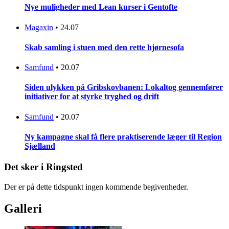
Nye muligheder med Lean kurser i Gentofte
Magaxin
•
24.07
Skab samling i stuen med den rette hjørnesofa
Samfund
•
20.07
Siden ulykken på Gribskovbanen: Lokaltog gennemfører
initiativer for at styrke tryghed og drift
Samfund
•
20.07
Ny kampagne skal få flere praktiserende læger til Region
Sjælland
Det sker i Ringsted
Der er på dette tidspunkt ingen kommende begivenheder.
Galleri