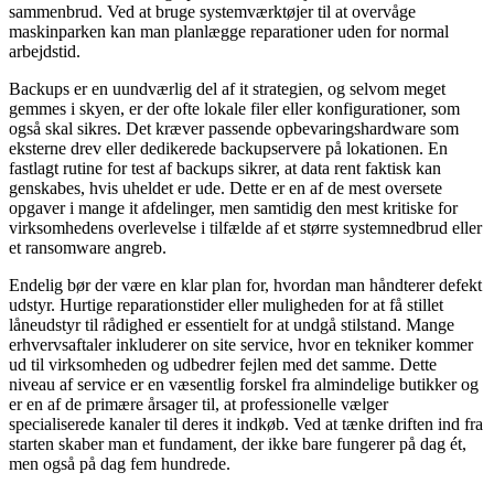
sammenbrud. Ved at bruge systemværktøjer til at overvåge
maskinparken kan man planlægge reparationer uden for normal
arbejdstid.
Backups er en uundværlig del af it strategien, og selvom meget
gemmes i skyen, er der ofte lokale filer eller konfigurationer, som
også skal sikres. Det kræver passende opbevaringshardware som
eksterne drev eller dedikerede backupservere på lokationen. En
fastlagt rutine for test af backups sikrer, at data rent faktisk kan
genskabes, hvis uheldet er ude. Dette er en af de mest oversete
opgaver i mange it afdelinger, men samtidig den mest kritiske for
virksomhedens overlevelse i tilfælde af et større systemnedbrud eller
et ransomware angreb.
Endelig bør der være en klar plan for, hvordan man håndterer defekt
udstyr. Hurtige reparationstider eller muligheden for at få stillet
låneudstyr til rådighed er essentielt for at undgå stilstand. Mange
erhvervsaftaler inkluderer on site service, hvor en tekniker kommer
ud til virksomheden og udbedrer fejlen med det samme. Dette
niveau af service er en væsentlig forskel fra almindelige butikker og
er en af de primære årsager til, at professionelle vælger
specialiserede kanaler til deres it indkøb. Ved at tænke driften ind fra
starten skaber man et fundament, der ikke bare fungerer på dag ét,
men også på dag fem hundrede.