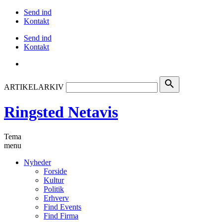
Send ind
Kontakt
Send ind
Kontakt
search
ARTIKELARKIV
Ringsted Netavis
Tema
menu
Nyheder
Forside
Kultur
Politik
Erhverv
Find Events
Find Firma