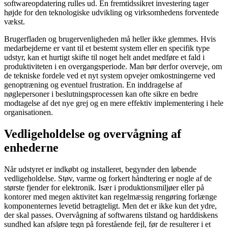
softwareopdatering rulles ud. En fremtidssikret investering tager
højde for den teknologiske udvikling og virksomhedens forventede
vækst.
Brugerfladen og brugervenligheden må heller ikke glemmes. Hvis
medarbejderne er vant til et bestemt system eller en specifik type
udstyr, kan et hurtigt skifte til noget helt andet medføre et fald i
produktiviteten i en overgangsperiode. Man bør derfor overveje, om
de tekniske fordele ved et nyt system opvejer omkostningerne ved
genoptræning og eventuel frustration. En inddragelse af
nøglepersoner i beslutningsprocessen kan ofte sikre en bedre
modtagelse af det nye grej og en mere effektiv implementering i hele
organisationen.
Vedligeholdelse og overvågning af
enhederne
Når udstyret er indkøbt og installeret, begynder den løbende
vedligeholdelse. Støv, varme og forkert håndtering er nogle af de
største fjender for elektronik. Især i produktionsmiljøer eller på
kontorer med megen aktivitet kan regelmæssig rengøring forlænge
komponenternes levetid betragteligt. Men det er ikke kun det ydre,
der skal passes. Overvågning af softwarens tilstand og harddiskens
sundhed kan afsløre tegn på forestående fejl, før de resulterer i et