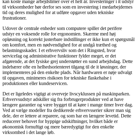
kan koste mange arbejdstimer over et helt år. Investeringer i it udstyr
til virksomheder bør derfor ses som en investering i medarbejdernes
tid og deres mulighed for at udføre opgaver uden tekniske
frustrationer.
Udover de centrale enheder som computere spiller det perifere
udstyr en voksende rolle for ergonomien. Skærme med høj
opløsning og korrekt justerbare indstillinger er ikke kun et spørgsmål
om komfort, men en nødvendighed for at undgå træthed og
belastningsskader. I et erhvervsliv som det i Ringsted, hvor
servicefag og administrative funktioner fylder meget, er det
afgørende, at det fysiske grej understøtter en sund arbejdsdag. Dette
indebærer ofte en helhedsorienteret tilgang til de it løsninger, der
implementeres på den enkelte plads. Når hardwaren er nøje udvalgt
til opgaven, minimeres risikoen for tekniske flaskehalse i
produktionen eller kundeservicen.
Det er ligeledes vigtigt at overveje livscyklussen på maskinparken.
Erhvervsudstyr adskiller sig fra forbrugerprodukter ved at have
længere garantier og være bygget til at køre i mange timer hver dag.
Ved at vælge modeller fra dedikerede erhvervsserier sikrer man sig
dele, der er lettere at reparere, og som har en længere levetid. Dette
reducerer behovet for hyppige udskiftninger, hvilket både er
økonomisk fornuftigt og mere bæredygtigt for den enkelte
virksomhed i det lange løb.