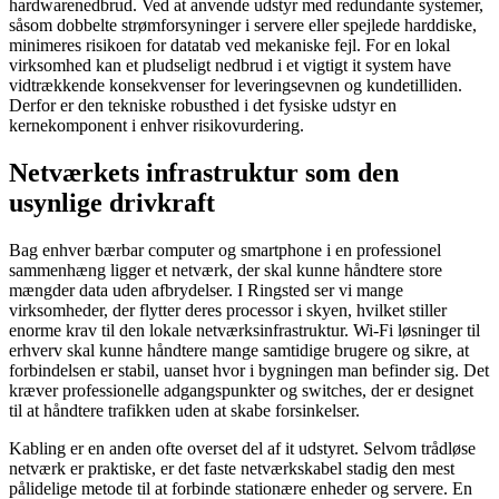
hardwarenedbrud. Ved at anvende udstyr med redundante systemer,
såsom dobbelte strømforsyninger i servere eller spejlede harddiske,
minimeres risikoen for datatab ved mekaniske fejl. For en lokal
virksomhed kan et pludseligt nedbrud i et vigtigt it system have
vidtrækkende konsekvenser for leveringsevnen og kundetilliden.
Derfor er den tekniske robusthed i det fysiske udstyr en
kernekomponent i enhver risikovurdering.
Netværkets infrastruktur som den
usynlige drivkraft
Bag enhver bærbar computer og smartphone i en professionel
sammenhæng ligger et netværk, der skal kunne håndtere store
mængder data uden afbrydelser. I Ringsted ser vi mange
virksomheder, der flytter deres processor i skyen, hvilket stiller
enorme krav til den lokale netværksinfrastruktur. Wi-Fi løsninger til
erhverv skal kunne håndtere mange samtidige brugere og sikre, at
forbindelsen er stabil, uanset hvor i bygningen man befinder sig. Det
kræver professionelle adgangspunkter og switches, der er designet
til at håndtere trafikken uden at skabe forsinkelser.
Kabling er en anden ofte overset del af it udstyret. Selvom trådløse
netværk er praktiske, er det faste netværkskabel stadig den mest
pålidelige metode til at forbinde stationære enheder og servere. En