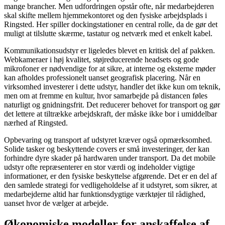
mange brancher. Men udfordringen opstår ofte, når medarbejderen
skal skifte mellem hjemmekontoret og den fysiske arbejdsplads i
Ringsted. Her spiller dockingstationer en central rolle, da de gør det
muligt at tilslutte skærme, tastatur og netværk med et enkelt kabel.
Kommunikationsudstyr er ligeledes blevet en kritisk del af pakken.
Webkameraer i høj kvalitet, støjreducerende headsets og gode
mikrofoner er nødvendige for at sikre, at interne og eksterne møder
kan afholdes professionelt uanset geografisk placering. Når en
virksomhed investerer i dette udstyr, handler det ikke kun om teknik,
men om at fremme en kultur, hvor samarbejde på distancen føles
naturligt og gnidningsfrit. Det reducerer behovet for transport og gør
det lettere at tiltrække arbejdskraft, der måske ikke bor i umiddelbar
nærhed af Ringsted.
Opbevaring og transport af udstyret kræver også opmærksomhed.
Solide tasker og beskyttende covers er små investeringer, der kan
forhindre dyre skader på hardwaren under transport. Da det mobile
udstyr ofte repræsenterer en stor værdi og indeholder vigtige
informationer, er den fysiske beskyttelse afgørende. Det er en del af
den samlede strategi for vedligeholdelse af it udstyret, som sikrer, at
medarbejderne altid har funktionsdygtige værktøjer til rådighed,
uanset hvor de vælger at arbejde.
Økonomiske modeller for anskaffelse af