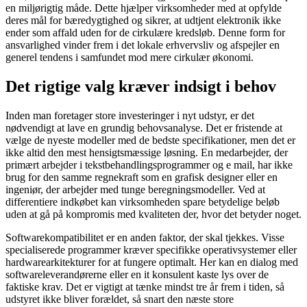
en miljørigtig måde. Dette hjælper virksomheder med at opfylde
deres mål for bæredygtighed og sikrer, at udtjent elektronik ikke
ender som affald uden for de cirkulære kredsløb. Denne form for
ansvarlighed vinder frem i det lokale erhvervsliv og afspejler en
generel tendens i samfundet mod mere cirkulær økonomi.
Det rigtige valg kræver indsigt i behov
Inden man foretager store investeringer i nyt udstyr, er det
nødvendigt at lave en grundig behovsanalyse. Det er fristende at
vælge de nyeste modeller med de bedste specifikationer, men det er
ikke altid den mest hensigtsmæssige løsning. En medarbejder, der
primært arbejder i tekstbehandlingsprogrammer og e mail, har ikke
brug for den samme regnekraft som en grafisk designer eller en
ingeniør, der arbejder med tunge beregningsmodeller. Ved at
differentiere indkøbet kan virksomheden spare betydelige beløb
uden at gå på kompromis med kvaliteten der, hvor det betyder noget.
Softwarekompatibilitet er en anden faktor, der skal tjekkes. Visse
specialiserede programmer kræver specifikke operativsystemer eller
hardwarearkitekturer for at fungere optimalt. Her kan en dialog med
softwareleverandørerne eller en it konsulent kaste lys over de
faktiske krav. Det er vigtigt at tænke mindst tre år frem i tiden, så
udstyret ikke bliver forældet, så snart den næste store