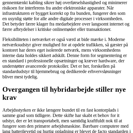
gennemtænkt kabling sikrer høj overførselshastighed og minimerer
risikoen for interferens fra andre elektroniske apparater. Når
infrastrukturen er bygget korrekt op fra bunden, fungerer den som
en usynlig støtte for alle andre digitale processer i virksomheden.
Det betyder færre klager fra medarbejdere over langsomt internet og
færre afbrydelser i kritiske onlinemøder eller transaktioner.
Fleksibiliteten i netværket er også værd at bide mærke i. Moderne
netværksudstyr giver mulighed for at opdele trafikken, så gæster på
kontoret har deres eget isolerede netværk, mens virksomhedens
interne data holdes sikkert adskilt. Denne form for segmentering er
en standard i professionelle opsætninger og kræver hardware, der
understøtter avancerede protokoller. Det er her, forskellen på
standardudstyr til hjemmebrug og dedikerede erhvervsløsninger
bliver mest tydelig.
Overgangen til hybridarbejde stiller nye
krav
Arbejdsstyrken er ikke længere bundet til en fast kontorplads i
samme grad som tidligere. Dette skifte har skabt et behov for it
udstyr, der er let transportabelt, men samtidig kraftfuldt nok til at
fungere som den primære arbejdsmaskine. Bærbare computere med
lang batterilevetid og hurtig opladning er blevet de facto standarden i