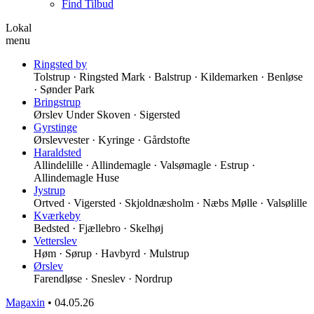
Find Tilbud
Lokal
menu
Ringsted by
Tolstrup · Ringsted Mark · Balstrup · Kildemarken · Benløse
· Sønder Park
Bringstrup
Ørslev Under Skoven · Sigersted
Gyrstinge
Ørslevvester · Kyringe · Gårdstofte
Haraldsted
Allindelille · Allindemagle · Valsømagle · Estrup ·
Allindemagle Huse
Jystrup
Ortved · Vigersted · Skjoldnæsholm · Næbs Mølle · Valsølille
Kværkeby
Bedsted · Fjællebro · Skelhøj
Vetterslev
Høm · Sørup · Havbyrd · Mulstrup
Ørslev
Farendløse · Sneslev · Nordrup
Magaxin
•
04.05.26