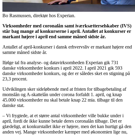
Bo Rasmussen, direktør hos Experian.
Virksomheder med coronalån samt iværksætterselskaber (IVS)
står bag mange af konkurserne i april. Antallet at konkurser er
markant højere i april end samme måned sidste år.
Antallet af april-konkurser i dansk erhvervsliv er markant højere end
samme måned sidste år.
Ifølge tal fra analyse- og datavirksomheden Experian gik 731
danske virksomheder konkurs i april 2022. I april 2021 gik 593
danske virksomheder konkurs, og der er således sket en stigning på
23,3 procent.
Udviklingen sker sideløbende med at fristen for tilbagebetaling af
momslån og A-skattelån under corona forfaldt 1. april, og knap
45.000 virksomheder nu skal betale knap 22 mia. tilbage til den
danske stat.
– Vi frygtede, at et større antal virksomheder ville bukke under i
april, fordi de ikke kunne betale deres coronalån tilbage. Det er
glædeligt, at konkurstallet ikke er højere, men det kan hurtigt gå den
anden vej. Mange virksomheder kæmper med økonomien lige nu,