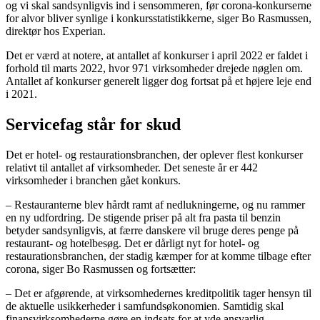
og vi skal sandsynligvis ind i sensommeren, før corona-konkurserne
for alvor bliver synlige i konkursstatistikkerne, siger Bo Rasmussen,
direktør hos Experian.
Det er værd at notere, at antallet af konkurser i april 2022 er faldet i
forhold til marts 2022, hvor 971 virksomheder drejede nøglen om.
Antallet af konkurser generelt ligger dog fortsat på et højere leje end
i 2021.
Servicefag står for skud
Det er hotel- og restaurationsbranchen, der oplever flest konkurser
relativt til antallet af virksomheder. Det seneste år er 442
virksomheder i branchen gået konkurs.
– Restauranterne blev hårdt ramt af nedlukningerne, og nu rammer
en ny udfordring. De stigende priser på alt fra pasta til benzin
betyder sandsynligvis, at færre danskere vil bruge deres penge på
restaurant- og hotelbesøg. Det er dårligt nyt for hotel- og
restaurationsbranchen, der stadig kæmper for at komme tilbage efter
corona, siger Bo Rasmussen og fortsætter:
– Det er afgørende, at virksomhedernes kreditpolitik tager hensyn til
de aktuelle usikkerheder i samfundsøkonomien. Samtidig skal
finansvirksomhederne gøre en indsats for at yde ansvarlig