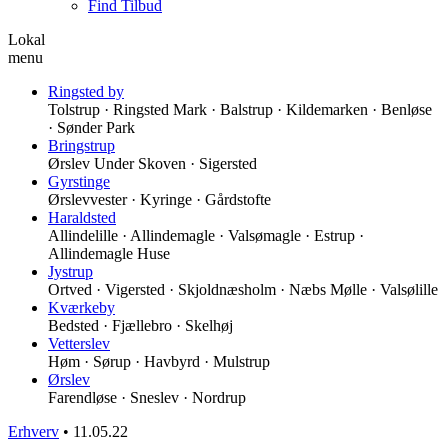
Find Tilbud
Lokal
menu
Ringsted by
Tolstrup · Ringsted Mark · Balstrup · Kildemarken · Benløse
· Sønder Park
Bringstrup
Ørslev Under Skoven · Sigersted
Gyrstinge
Ørslevvester · Kyringe · Gårdstofte
Haraldsted
Allindelille · Allindemagle · Valsømagle · Estrup ·
Allindemagle Huse
Jystrup
Ortved · Vigersted · Skjoldnæsholm · Næbs Mølle · Valsølille
Kværkeby
Bedsted · Fjællebro · Skelhøj
Vetterslev
Høm · Sørup · Havbyrd · Mulstrup
Ørslev
Farendløse · Sneslev · Nordrup
Erhverv
•
11.05.22