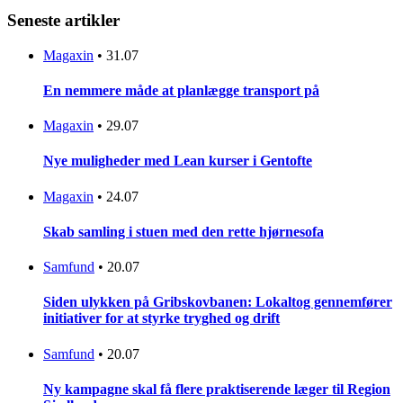
Seneste artikler
Magaxin
•
31.07
En nemmere måde at planlægge transport på
Magaxin
•
29.07
Nye muligheder med Lean kurser i Gentofte
Magaxin
•
24.07
Skab samling i stuen med den rette hjørnesofa
Samfund
•
20.07
Siden ulykken på Gribskovbanen: Lokaltog gennemfører
initiativer for at styrke tryghed og drift
Samfund
•
20.07
Ny kampagne skal få flere praktiserende læger til Region