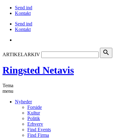
Send ind
Kontakt
Send ind
Kontakt
search
ARTIKELARKIV
Ringsted Netavis
Tema
menu
Nyheder
Forside
Kultur
Politik
Erhverv
Find Events
Find Firma