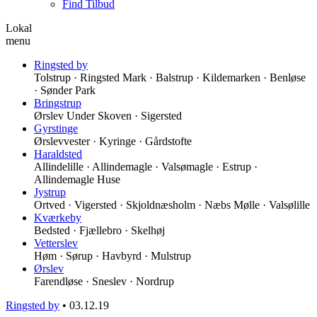
Find Tilbud
Lokal
menu
Ringsted by
Tolstrup · Ringsted Mark · Balstrup · Kildemarken · Benløse
· Sønder Park
Bringstrup
Ørslev Under Skoven · Sigersted
Gyrstinge
Ørslevvester · Kyringe · Gårdstofte
Haraldsted
Allindelille · Allindemagle · Valsømagle · Estrup ·
Allindemagle Huse
Jystrup
Ortved · Vigersted · Skjoldnæsholm · Næbs Mølle · Valsølille
Kværkeby
Bedsted · Fjællebro · Skelhøj
Vetterslev
Høm · Sørup · Havbyrd · Mulstrup
Ørslev
Farendløse · Sneslev · Nordrup
Ringsted by
•
03.12.19