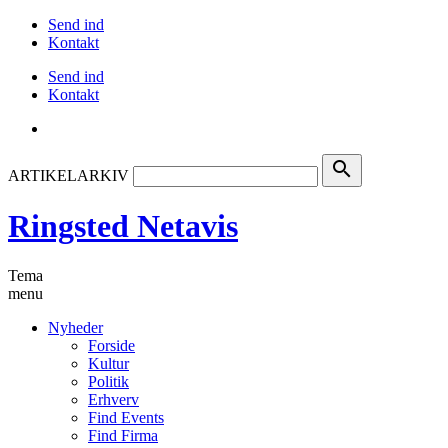
Send ind
Kontakt
Send ind
Kontakt
search
ARTIKELARKIV
Ringsted Netavis
Tema
menu
Nyheder
Forside
Kultur
Politik
Erhverv
Find Events
Find Firma