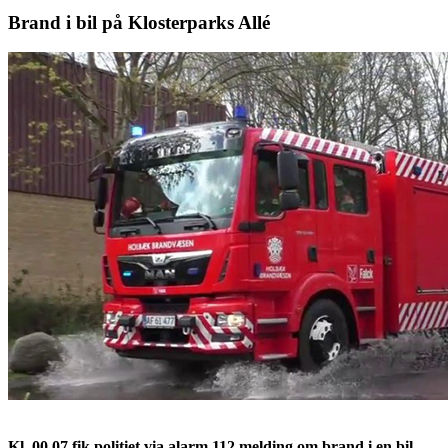
Brand i bil på Klosterparks Allé
Kl. 00.07 fik politiet via alarm 112 melding om brand i en bil,