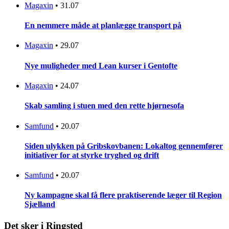
Magaxin
•
31.07
En nemmere måde at planlægge transport på
Magaxin
•
29.07
Nye muligheder med Lean kurser i Gentofte
Magaxin
•
24.07
Skab samling i stuen med den rette hjørnesofa
Samfund
•
20.07
Siden ulykken på Gribskovbanen: Lokaltog gennemfører
initiativer for at styrke tryghed og drift
Samfund
•
20.07
Ny kampagne skal få flere praktiserende læger til Region
Sjælland
Det sker i Ringsted