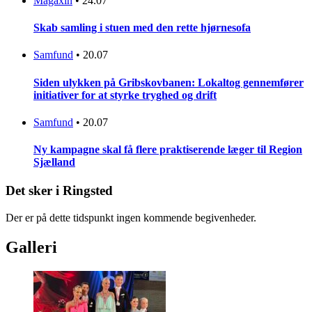
Magaxin
•
24.07
Skab samling i stuen med den rette hjørnesofa
Samfund
•
20.07
Siden ulykken på Gribskovbanen: Lokaltog gennemfører
initiativer for at styrke tryghed og drift
Samfund
•
20.07
Ny kampagne skal få flere praktiserende læger til Region
Sjælland
Det sker i Ringsted
Der er på dette tidspunkt ingen kommende begivenheder.
Galleri