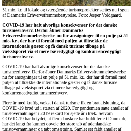
51 mio. kr. til lokale og tværgående turismeprojekter sættes nu i søen
af Danmarks Erhvervsfremmebestyrelse. Foto: Jesper Voldgaard.
COVID-19 har haft alvorlige konsekvenser for det danske
turismeerhverv. Derfor åbner Danmarks
Erhvervsfremmebestyrelse nu for ansøgninger til en pulje på 51
mio. kr., der har til formål med puljen at tiltrække de
internationale gæster og få dansk turisme tilbage på
vækstsporet via et mere bæredygtigt og konkurrencedygtigt
turismeerhverv.
COVID-19 har haft alvorlige konsekvenser for det danske
turismeerhverv. Derfor åbner Danmarks Erhvervsfremmebestyrelse
nu for ansøgninger til en pulje på 51 mio. kr., der har til formål med
puljen at tiltrække de internationale gæster og få dansk turisme
tilbage på vækstsporet via et mere bæredygtigt og
konkurrencedygtigt turismeerhverv.
Flere år med kraftig vækst i dansk turisme fik en brat afslutning, da
COVID-19 brød ud i starten af 2020. Før pandemien satte antallet af
turistovernatninger i 2019 rekord for sjette år i træk. Selvom
COVID-19 har betydet, at flere danskere har holdt ferie i Danmark,
har det langt fra kunnet opveje det store tab af udenlandske
turistovernatninger og tabt omsætning. Samlet set faldt antallet af