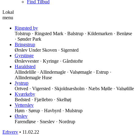
Find Tilbud
Lokal
menu
Ringsted by
Tolstrup · Ringsted Mark · Balstrup · Kildemarken · Benløse
· Sønder Park
Bringstrup
Ørslev Under Skoven · Sigersted
Gyrstinge
Ørslevvester · Kyringe · Gårdstofte
Haraldsted
Allindelille · Allindemagle · Valsømagle · Estrup ·
Allindemagle Huse
Jystrup
Ortved · Vigersted · Skjoldnæsholm · Næbs Mølle · Valsølille
Kværkeby
Bedsted · Fjællebro · Skelhøj
Vetterslev
Høm · Sørup · Havbyrd · Mulstrup
Ørslev
Farendløse · Sneslev · Nordrup
Erhverv
•
11.02.22