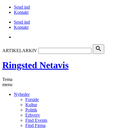
Send ind
Kontakt
Send ind
Kontakt
search
ARTIKELARKIV
Ringsted Netavis
Tema
menu
Nyheder
Forside
Kultur
Politik
Erhverv
Find Events
Find Firma