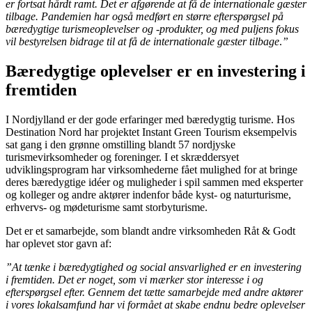
er fortsat hårdt ramt. Det er afgørende at få de internationale gæster
tilbage. Pandemien har også medført en større efterspørgsel på
bæredygtige turismeoplevelser og -produkter, og med puljens fokus
vil bestyrelsen bidrage til at få de internationale gæster tilbage
.
”
Bæredygtige oplevelser er en investering i
fremtiden
I Nordjylland er der gode erfaringer med bæredygtig turisme. Hos
Destination Nord har projektet Instant Green Tourism eksempelvis
sat gang i den grønne omstilling blandt 57 nordjyske
turismevirksomheder og foreninger. I et skræddersyet
udviklingsprogram har virksomhederne fået mulighed for at bringe
deres bæredygtige idéer og muligheder i spil sammen med eksperter
og kolleger og andre aktører indenfor både kyst- og naturturisme,
erhvervs- og mødeturisme samt storbyturisme.
Det er et samarbejde, som blandt andre virksomheden Råt & Godt
har oplevet stor gavn af:
”At tænke i bæredygtighed og social ansvarlighed er en investering
i fremtiden. Det er noget, som vi mærker stor interesse i og
efterspørgsel efter. Gennem det tætte samarbejde med andre aktører
i vores lokalsamfund har vi formået at skabe endnu bedre oplevelser