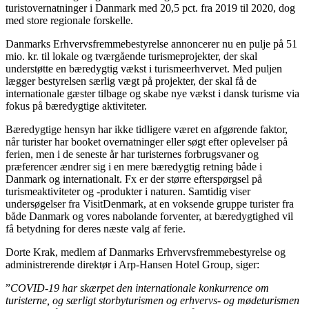
turistovernatninger i Danmark med 20,5 pct. fra 2019 til 2020, dog
med store regionale forskelle.
Danmarks Erhvervsfremmebestyrelse annoncerer nu en pulje på 51
mio. kr. til lokale og tværgående turismeprojekter, der skal
understøtte en bæredygtig vækst i turismeerhvervet. Med puljen
lægger bestyrelsen særlig vægt på projekter, der skal få de
internationale gæster tilbage og skabe nye vækst i dansk turisme via
fokus på bæredygtige aktiviteter.
Bæredygtige hensyn har ikke tidligere været en afgørende faktor,
når turister har booket overnatninger eller søgt efter oplevelser på
ferien, men i de seneste år har turisternes forbrugsvaner og
præferencer ændrer sig i en mere bæredygtig retning både i
Danmark og internationalt. Fx er der større efterspørgsel på
turismeaktiviteter og -produkter i naturen. Samtidig viser
undersøgelser fra VisitDenmark, at en voksende gruppe turister fra
både Danmark og vores nabolande forventer, at bæredygtighed vil
få betydning for deres næste valg af ferie.
Dorte Krak, medlem af Danmarks Erhvervsfremmebestyrelse og
administrerende direktør i Arp-Hansen Hotel Group, siger:
”
COVID-19 har skærpet den internationale konkurrence om
turisterne, og særligt storbyturismen og erhvervs- og mødeturismen